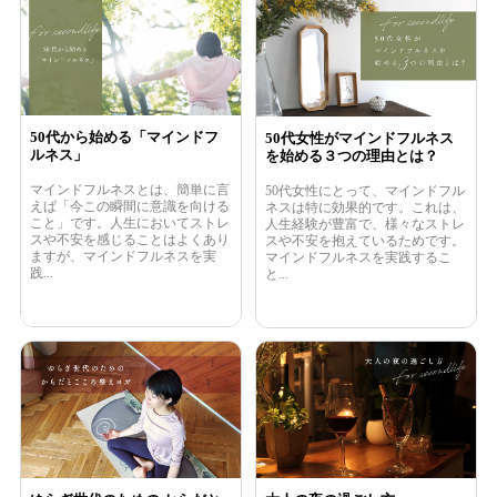
50代から始める「マインドフ
50代女性がマインドフルネス
ルネス」
を始める３つの理由とは？
マインドフルネスとは、簡単に言
50代女性にとって、マインドフル
えば「今この瞬間に意識を向ける
ネスは特に効果的です。これは、
こと」です。人生においてストレ
人生経験が豊富で、様々なストレ
スや不安を感じることはよくあり
スや不安を抱えているためです。
ますが、マインドフルネスを実
マインドフルネスを実践するこ
践...
と...