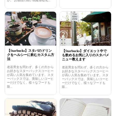
か。 お値段の高い高級基礎化...
【Starbucks】スタバのドリン
【Starbucks】ダイエット中で
クをヘルシーに飲むカスタム方
も飲めるお気に入りのスタバメ
法
ニュー教えます
老若男女を問わず、多くの方から
老若男女を問わず、多くの方から
お好きなスターバックスコーヒー
お好きなスターバックスコーヒー
が高い人気を集めています。スタ
が高い人気を集めています。スタ
ーバックスでは、美味しいコーヒ
ーバックスでは、美味しいコーヒ
ーだけでなく、様々なフードも
ーだけでなく、様々なフードも
販...
販...