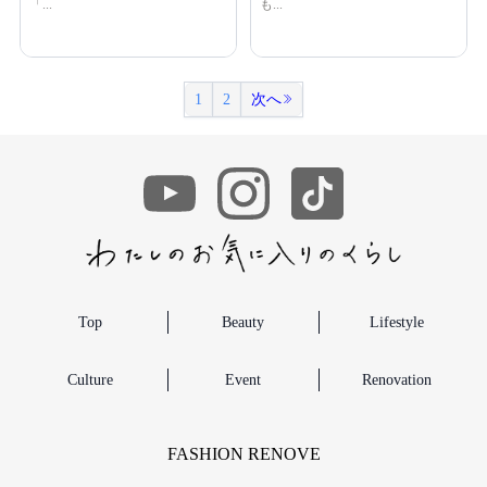
「...
も...
1
2
次へ
Top
Beauty
Lifestyle
Culture
Event
Renovation
FASHION RENOVE