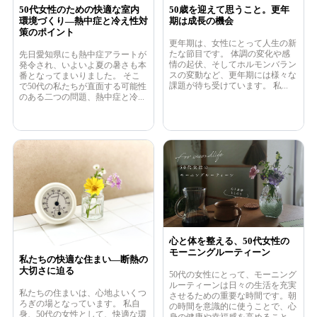
50代女性のための快適な室内
50歳を迎えて思うこと。更年
環境づくり―熱中症と冷え性対
期は成長の機会
策のポイント
更年期は、女性にとって人生の新
たな節目です。 体調の変化や感
先日愛知県にも熱中症アラートが
情の起伏、そしてホルモンバラン
発令され、いよいよ夏の暑さも本
スの変動など、更年期には様々な
番となってまいりました。 そこ
課題が待ち受けています。 私...
で50代の私たちが直面する可能性
のある二つの問題、熱中症と冷...
心と体を整える、50代女性の
モーニングルーティーン
私たちの快適な住まい―断熱の
大切さに迫る
50代の女性にとって、モーニング
ルーティーンは日々の生活を充実
私たちの住まいは、心地よいくつ
させるための重要な時間です。朝
ろぎの場となっています。 私自
の時間を意識的に使うことで、心
身、50代の女性として、快適な環