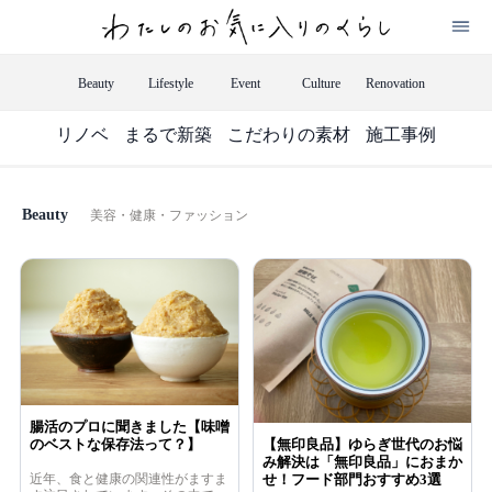
Beauty
Lifestyle
Event
Culture
Renovation
リノベ
まるで新築
こだわりの素材
施工事例
Beauty
美容・健康・ファッション
腸活のプロに聞きました【味噌
のベストな保存法って？】
【無印良品】ゆらぎ世代のお悩
み解決は「無印良品」におまか
近年、食と健康の関連性がますま
せ！フード部門おすすめ3選