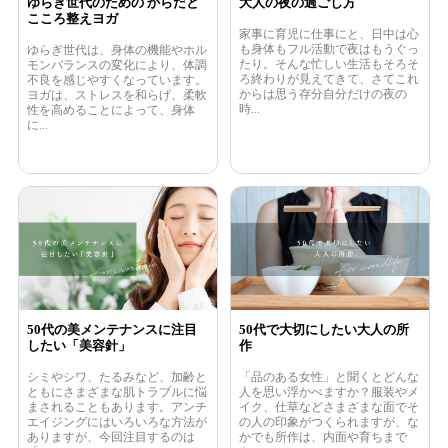
大人の夜の過ごし方
ゆらぎ世代のための からだと
こころ整えヨガ
家事に育児に仕事にと、日中は心
も身体もフル活動で夜はもうぐっ
ゆらぎ世代は、身体の機能やホル
たり。そんな忙しい生活もそろそ
モンバランスの変化により、体調
ろ終わりが見えてきて、さてこれ
不良を感じやすくなっています。
からは思う存分自分だけの夜の
ヨガは、ストレスを和らげ、柔軟
時...
性を高めることによって、身体
に...
50代の美メンテナンスに注目
50代で大切にしたい大人の所
したい「美容針」
作
シミやシワ、たるみなど、加齢と
「品のある女性」と聞くとどんな
ともにさまざまな肌トラブルに悩
人を思い浮かべますか？服装やメ
まされることもあります。アンチ
イク、仕草などさまざまな面でそ
エイジングにはいろいろな方法が
の人の印象がつくられますが、な
ありますが、今回注目するのは
かでも所作は、内面や育ちまで