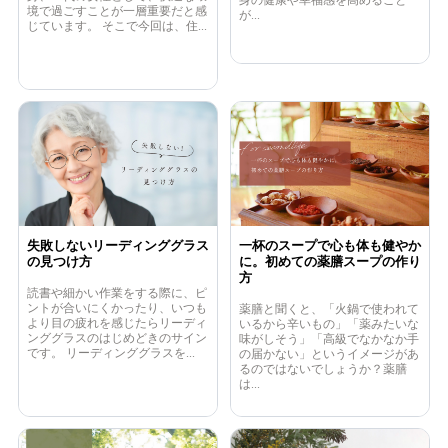
身の健康や幸福感を高めること
境で過ごすことが一層重要だと感
が...
じています。 そこで今回は、住...
失敗しないリーディンググラス
一杯のスープで心も体も健やか
の見つけ方
に。初めての薬膳スープの作り
方
読書や細かい作業をする際に、ピ
ントが合いにくかったり、いつも
薬膳と聞くと、「火鍋で使われて
より目の疲れを感じたらリーディ
いるから辛いもの」「薬みたいな
ンググラスのはじめどきのサイン
味がしそう」「高級でなかなか手
です。 リーディンググラスを...
の届かない」というイメージがあ
るのではないでしょうか？薬膳
は...