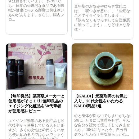
す注目されています。その中で
も、日本の伝統的な食品である味
更年期のお悩みやゆらぎ世代に
噌が健康に与える影響は興味深い
は、「寝つきが悪い」、「些細な
ものがあります。さらに、腸内フ
ことでイライラしてしまう」、
ロ...
「訳もなくモヤモヤして自己嫌悪
に陥ってしまう」、など様々な身
体・...
【無印良品】某高級メーカーと
【KALDI】元薬剤師のお気に
使用感がそっくり?無印良品の
入り。50代女性をいたわる
エイジング化粧品を50代筆者
KALDI商品3選
が使用感レビュー
心と身体が揺らいでしまいがちな
50代。たまには無理をせず、そん
エイジング効果のある化粧品を20
な自分を認めて優しくしてみませ
代後半から使用している人もいま
んか。 50代になった今、自分自
すが、多くの女性は40代くらいか
身をいたわる丁寧な暮らしが心...
ら使い始めるのではないでしょう