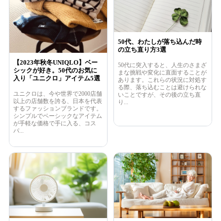
50代、わたしが落ち込んだ時
の立ち直り方3選
【2023年秋冬UNIQLO】ベー
50代に突入すると、人生のさまざ
シックが好き。50代のお気に
まな挑戦や変化に直面することが
入り「ユニクロ」アイテム5選
あります。これらの状況に対処す
る際、落ち込むことは避けられな
ユニクロは、今や世界で2000店舗
いことですが、その後の立ち直
以上の店舗数を誇る、日本を代表
り...
するファッションブランドです。
シンプルでベーシックなアイテム
が手軽な価格で手に入る、コス
パ...