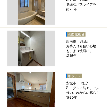
快適なバスライフを
築20年
洗面化粧台
碧南市 S様邸
お手入れも使い心地
も、より快適に。
築15年
キッチン
安城市 F様邸
和モダンに紡ぐ、ご夫
婦のこれからの暮らし
築30年