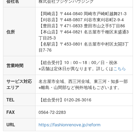
会社名
株式会社フジケンハウジング
【岡崎店】〒444-0840 岡崎市戸崎町越舞21-3
【刈谷店】〒448-0807 刈谷市東刈谷町2-9-4
【豊田店】〒471-0833 豊田市山之手5丁目86
住所
【本山店】〒464-0821 名古屋市千種区末盛通3
丁目25-3
【名駅店】〒453-0801 名古屋市中村区太閤3丁
目7-76
【総合受付】10：00～18：00／日・祝休
営業時間
※店舗は定休日が異なります。詳しくは
こちら
サービス対応
名古屋市全域、西三河全域、東三河・知多一部
エリア
※離島・山間部など例外地域もございます。
TEL
【総合受付】0120-26-3016
FAX
0564-72-2283
URL
https://fashionrenove.jp/reform