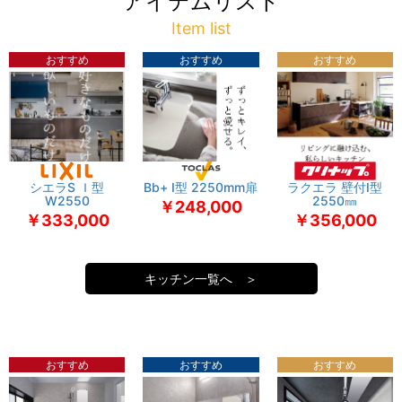
アイテムリスト
Item list
おすすめ
おすすめ
おすすめ
シエラS Ｉ型
Bb+ I型 2250mm扉
ラクエラ 壁付I型
W2550
2550㎜
￥248,000
￥333,000
￥356,000
キッチン一覧へ ＞
おすすめ
おすすめ
おすすめ