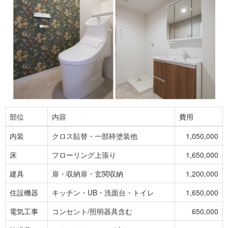
部位
内容
費用
内装
クロス貼替・一部枠塗装他
1,050,000
床
フローリング上張り
1,650,000
建具
扉・収納扉・玄関収納
1,200,000
住設機器
キッチン・UB・洗面台・トイレ
1,650,000
電気工事
コンセント/照明器具含む
650,000