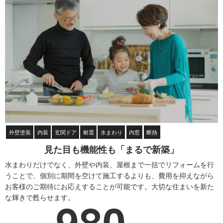
外壁塗装
内装
玄関ドア
耐震
水まわり
内窓
断熱
見た目も機能性も「まるで新築」
水まわりだけでなく、外壁や内装、屋根まで一括でリフォームを行
うことで、個別に期間を空けて施工するよりも、費用を抑えながら
お客様のご期待にお応えすることが可能です。大切な住まいを新た
980
な輝きで甦らせます。