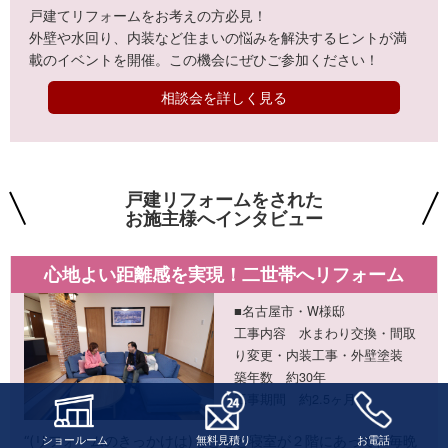
戸建てリフォームをお考えの方必見！
外壁や水回り、内装など住まいの悩みを解決するヒントが満
載のイベントを開催。この機会にぜひご参加ください！
相談会を詳しく見る
戸建リフォームをされた
お施主様へインタビュー
心地よい距離感を実現！二世帯へリフォーム
■名古屋市・W様邸
工事内容 水まわり交換・間取
り変更・内装工事・外壁塗装
築年数 約30年
工事期間 約2.5ヶ月
“(リフォームのきっかけは)もともと寝室が２階にあって、毎晩
ショールーム
無料見積り
お電話