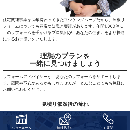
住宅関連事業を長年携わってきたフジケングループだから、屋根リ
フォームについても豊富な知識と実績があります。年間1,000件以
上のリフォームを手がけるプロ集団が、あなたの住まいをより快適
にするお手伝いをいたします。
理想のプランを
一緒に見つけましょう
リフォームアドバイザーが、あなたのリフォームをサポートしま
す。疑問や不安があるかもしれませんが、どんなことでもお気軽に
お問い合わせください。
見積り依頼後の流れ
1.訪問現地調査
2.設備・建材選び
3.後日見積り提示
4.ご契約・工事
ショールーム
無料見積り
お電話