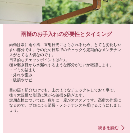
雨樋のお手入れの必要性とタイミング
雨樋は常に雨や風、直射日光にさらされるため、とても劣化しや
すい部分です。そのため日常でのチェックや定期的なメンテナン
スがとても大切なのです。
日常的なチェックポイントは3つ。
樋や継ぎ目から水漏れするような部分がないか確認します。
・ゴミの詰まり
・外れや歪み
・破損やサビ
目の届く部分だけでも、上のようなチェックをしておく事で、
後々大規模な修理に繋がる破損を防ぎます。
定期点検については、数年に一度がオススメです。高所の作業に
なるので、プロによる清掃・メンテナンスを受けるようにしまし
ょう。
続きを読む