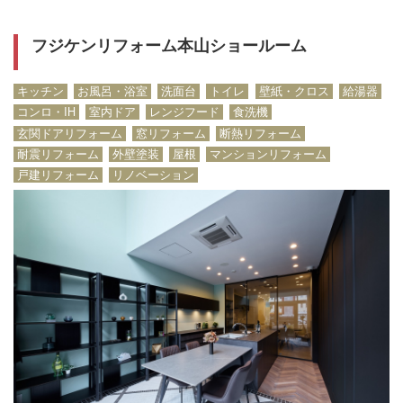
フジケンリフォーム本山ショールーム
キッチン
お風呂・浴室
洗面台
トイレ
壁紙・クロス
給湯器
コンロ・IH
室内ドア
レンジフード
食洗機
玄関ドアリフォーム
窓リフォーム
断熱リフォーム
耐震リフォーム
外壁塗装
屋根
マンションリフォーム
戸建リフォーム
リノベーション