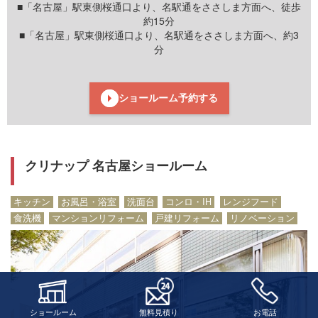
■「名古屋」駅東側桜通口より、名駅通をささしま方面へ、徒歩
約15分
■「名古屋」駅東側桜通口より、名駅通をささしま方面へ、約3
分
ショールーム予約する
クリナップ 名古屋ショールーム
キッチン
お風呂・浴室
洗面台
コンロ・IH
レンジフード
食洗機
マンションリフォーム
戸建リフォーム
リノベーション
ショールーム
無料見積り
お電話