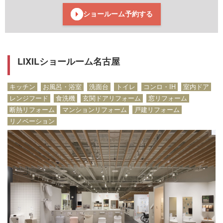
ショールーム予約する
LIXILショールーム名古屋
キッチン
お風呂・浴室
洗面台
トイレ
コンロ・IH
室内ドア
レンジフード
食洗機
玄関ドアリフォーム
窓リフォーム
断熱リフォーム
マンションリフォーム
戸建リフォーム
リノベーション