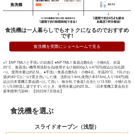
食洗機は一人暮らしでもオトクになるのでおすすめ
です!
食洗機を実際にショールームで見る
※1【NP-TML1と手洗いの比較】●NP-TML1:食器点数6点・小物4点、水温
20°C、食器洗い機専用洗剤を2g使用する(1箱600g入り475円(税込))(当社調
べ)。使用水量は約2.5L。●手洗い:食器点数6点・小物4点、水温20°C、10Lのお
湯(約40°C)につけ置き洗いした後、洗剤を1.4mL使用(1本315mL入り164円(税
込))(日本電機工業会調べ)して洗い、毎分6Lで食器1点当たり13.5秒、小物1点当
たり5.5秒流し湯ですすいだとき、使用水量は約20.3L。〈日本電機工業会自主
基準標準汚染時〉【2023年7月現在】
食洗機を選ぶ
スライドオープン（浅型）