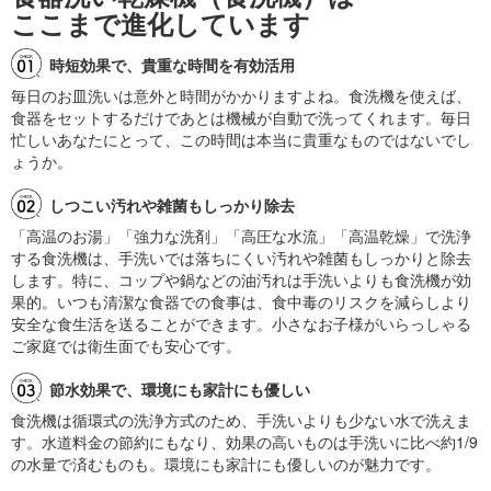
ここまで進化しています
時短効果で、貴重な時間を有効活用
毎日のお皿洗いは意外と時間がかかりますよね。食洗機を使えば、
食器をセットするだけであとは機械が自動で洗ってくれます。毎日
忙しいあなたにとって、この時間は本当に貴重なものではないでし
ょうか。
しつこい汚れや雑菌もしっかり除去
「高温のお湯」「強力な洗剤」「高圧な水流」「高温乾燥」で洗浄
する食洗機は、手洗いでは落ちにくい汚れや雑菌もしっかりと除去
します。特に、コップや鍋などの油汚れは手洗いよりも食洗機が効
果的。いつも清潔な食器での食事は、食中毒のリスクを減らしより
安全な食生活を送ることができます。小さなお子様がいらっしゃる
ご家庭では衛生面でも安心です。
節水効果で、環境にも家計にも優しい
食洗機は循環式の洗浄方式のため、手洗いよりも少ない水で洗えま
す。水道料金の節約にもなり、効果の高いものは手洗いに比べ約1/9
の水量で済むものも。環境にも家計にも優しいのが魅力です。