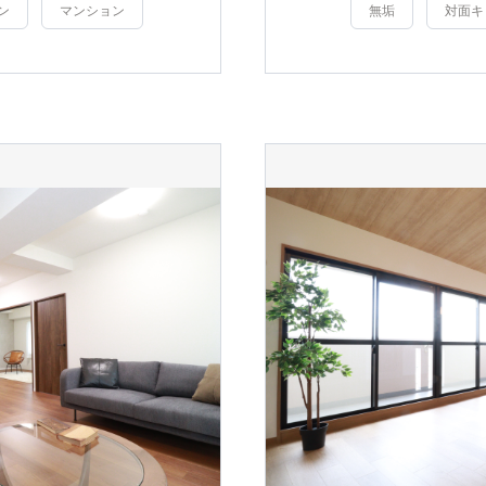
ン
マンション
無垢
対面キ