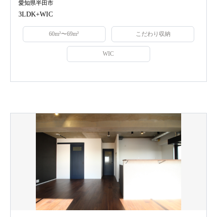
愛知県半田市
3LDK+WIC
60m²〜69m²
こだわり収納
WIC