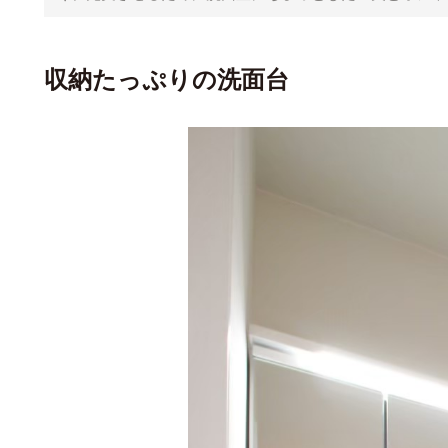
収納たっぷりの洗面台