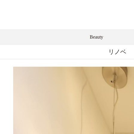
Beauty
リノベ