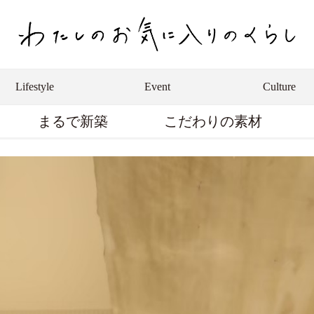
Lifestyle
Event
Culture
まるで新築
こだわりの素材