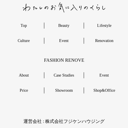
Top
Beauty
Lifestyle
Culture
Event
Renovation
FASHION RENOVE
About
Case Studies
Event
Price
Showroom
Shop&Office
︎運営会社 : 株式会社フジケンハウジング