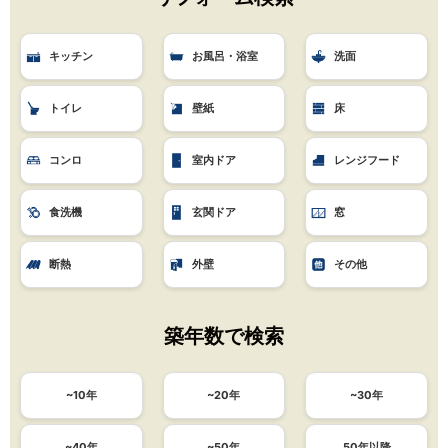
キッチン
お風呂・浴室
洗面
トイレ
壁紙
床
コンロ
室内ドア
レンジフード
食洗機
玄関ドア
窓
断熱
外壁
その他
築年数で検索
~10年
~20年
~30年
~40年
~50年
50年以降