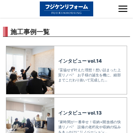
Tog
nav
施工事例一覧
インタビュー vol.14
“妥協せず叶えた理想！想い詰まった上
質リノベ” お子様の誕生を機に、細部
までこだわり抜いて完成した...
インタビュー vol.13
“家時間が一番幸せ！収納×開放感の快
適リノベ” 設備の老朽化や収納の悩み
をきっかけにリノベーション...