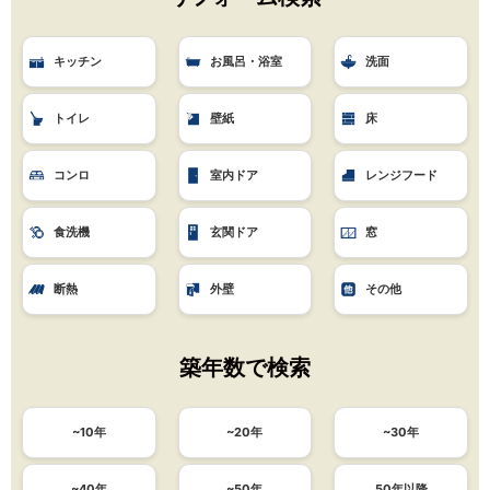
キッチン
お風呂・浴室
洗面
トイレ
壁紙
床
コンロ
室内ドア
レンジフード
食洗機
玄関ドア
窓
断熱
外壁
その他
築年数で検索
~10年
~20年
~30年
~40年
~50年
50年以降