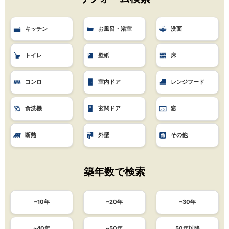
キッチン
お風呂・浴室
洗面
トイレ
壁紙
床
コンロ
室内ドア
レンジフード
食洗機
玄関ドア
窓
断熱
外壁
その他
築年数で検索
~10年
~20年
~30年
~40年
~50年
50年以降