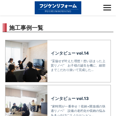
Tog
nav
施工事例一覧
インタビュー vol.14
“妥協せず叶えた理想！想い詰まった上
質リノベ” お子様の誕生を機に、細部
までこだわり抜いて完成した...
インタビュー vol.13
“家時間が一番幸せ！収納×開放感の快
適リノベ” 設備の老朽化や収納の悩み
をきっかけにリノベーション...