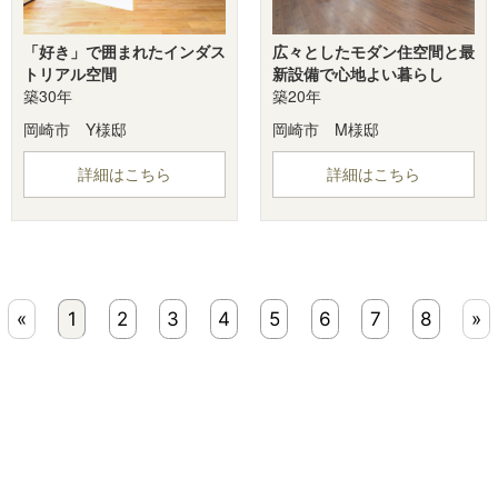
「好き」で囲まれたインダス
広々としたモダン住空間と最
トリアル空間
新設備で心地よい暮らし
築30年
築20年
岡崎市 Y様邸
岡崎市 M様邸
詳細はこちら
詳細はこちら
«
1
2
3
4
5
6
7
8
»