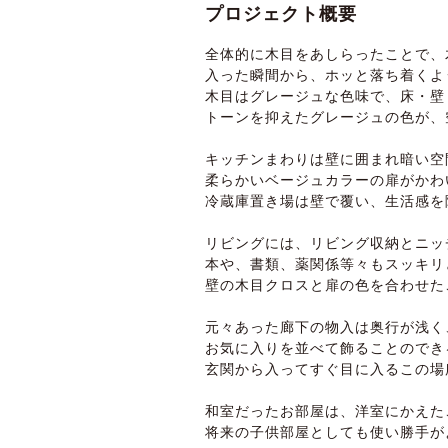
プロジェクト概要
全体的に木目をあしらったことで、
入った瞬間から、ホッと落ち着くよ
木目はグレージュな色味で、床・壁
トーンを抑えたグレージュの色が、
キッチンまわりは壁に囲まれ暗い空
柔らかいベージュカラーの扉がかわ
冷蔵庫置き場は壁で覆い、生活感を
リビングには、リビング収納とニッ
本や、書類、薬関係等々もスッキリ
壁の木目クロスと扉の色を合わせた
元々あった廊下の物入は奥行が浅く
お気に入りを並べて飾ることのでき
玄関から入ってすぐ目に入るこの場
和室だったお部屋は、洋室にかえた
将来の子供部屋としても使い勝手が