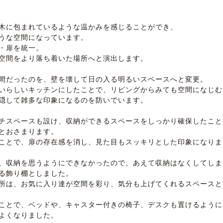
木に包まれているような温かみを感じることができ、
うな空間になっています。
・扉を統一。
空間をより落ち着いた場所へと演出します。
間だったのを、壁を壊して日の入る明るいスペースへと変更。
いらしいキッチンにしたことで、リビングからみても空間になじむ
隠して雑多な印象になるのを防いでいます。
チスペースも設け、収納ができるスペースをしっかり確保したこと
とおさまります。
ことで、扉の存在感を消し、見た目もスッキリとした印象になりま
、収納を思うようにできなかったので、あえて収納はなくしてしま
る飾り棚としました。
所は、お気に入り達が空間を彩り、気分も上げてくれるスペースと
ことで、ベッドや、キャスター付きの椅子、デスクも置けるように
よくなりました。