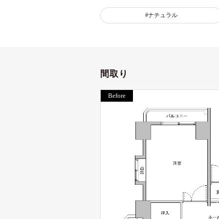
#ナチュラル
間取り
Before