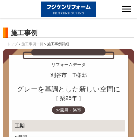
Tog
nav
施工事例
＞
＞施工事例詳細
トップ
施工事例一覧
リフォームデータ
刈谷市 T様邸
グレーを基調とした新しい空間に
［ 築25年 ］
お風呂・浴室
工期