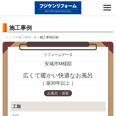
Tog
nav
施工事例
＞
＞施工事例詳細
トップ
施工事例一覧
リフォームデータ
安城市M様邸
広くて暖かい快適なお風呂
［ 築30年以上 ］
お風呂・浴室
工期