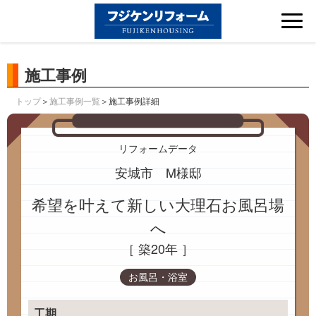
Tog
nav
施工事例
＞
＞施工事例詳細
トップ
施工事例一覧
リフォームデータ
安城市 M様邸
希望を叶えて新しい大理石お風呂場
へ
［ 築20年 ］
お風呂・浴室
工期