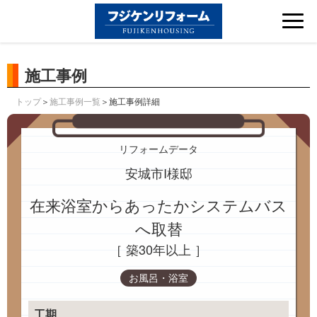
Tog
nav
施工事例
＞
＞施工事例詳細
トップ
施工事例一覧
リフォームデータ
安城市I様邸
在来浴室からあったかシステムバス
へ取替
［ 築30年以上 ］
お風呂・浴室
工期