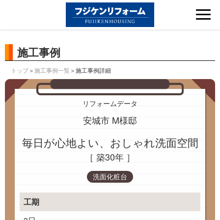
Tog
nav
施工事例
＞
＞施工事例詳細
トップ
施工事例一覧
リフォームデータ
安城市 M様邸
毎日が心地よい、おしゃれ洗面空間
［ 築30年 ］
洗面化粧台
工期