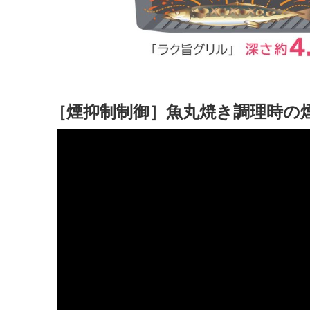
［煙抑制制御］魚丸焼き調理時の