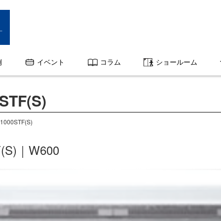
例
イベント
コラム
ショールーム
TF(S)
000STF(S)
F(S)｜W600