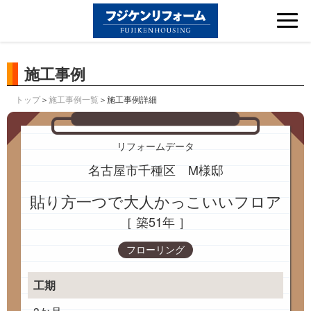
Tog
nav
施工事例
＞
＞施工事例詳細
トップ
施工事例一覧
リフォームデータ
名古屋市千種区 M様邸
貼り方一つで大人かっこいいフロア
［ 築51年 ］
フローリング
工期