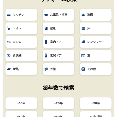
キッチン
お風呂・浴室
洗面
トイレ
壁紙
床
コンロ
室内ドア
レンジフード
食洗機
玄関ドア
窓
断熱
外壁
その他
築年数で検索
~10年
~20年
~30年
~40年
~50年
50年以降