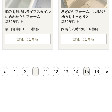
悩みを解消しライフスタイル
急ぎのリフォーム。お風呂と
に合わせたリフォーム
洗面をすっきりと
築30年以上
築30年以上
額田郡幸田町 S様邸
岡崎市八帖北町 N様邸
詳細はこちら
詳細はこちら
«
1
2
...
11
12
13
14
15
16
»