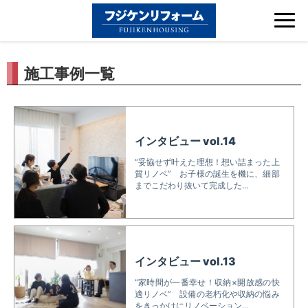
Tog
nav
施工事例一覧
インタビュー vol.14
“妥協せず叶えた理想！想い詰まった上
質リノベ” お子様の誕生を機に、細部
までこだわり抜いて完成した...
インタビュー vol.13
“家時間が一番幸せ！収納×開放感の快
適リノベ” 設備の老朽化や収納の悩み
をきっかけにリノベーション...