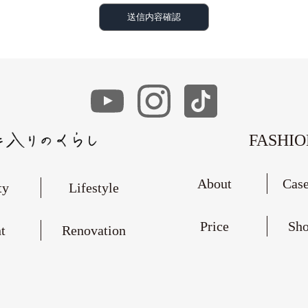
送信内容確認
FASHI
About
Case
ty
Lifestyle
Price
Sh
t
Renovation