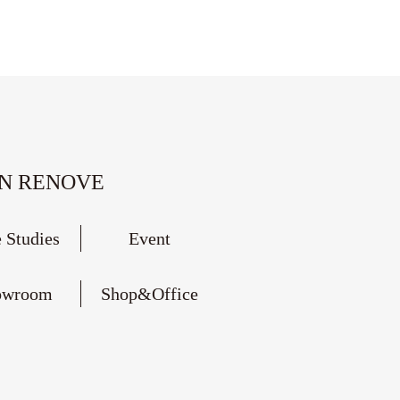
ON RENOVE
 Studies
Event
owroom
Shop&Office